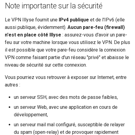
Note importante sur la sécurité
i
o
Le VPN Illyse fournit une
IPv4 publique
et de l'IPv6 (elle
n
aussi publique, évidemment).
Aucun pare-feu (firewall)
n'est en place côté Illyse
: assurez-vous d'avoir un pare-
d
feu sur votre machine lorsque vous utilisez le VPN. De plus
e
il est possible que votre pare-feu considère la connexion
VPN comme faisant partie d'un réseau "privé" et abaisse le
l
niveau de sécurité sur cette connexion.
a
Vous pourriez vous retrouver à exposer sur Internet, entre
r
autres :
e
un serveur SSH, avec des mots de passe faibles,
c
un serveur Web, avec une application en cours de
h
développement,
e
un serveur mail mal configuré, susceptible de relayer
du spam (open-relay) et de provoquer rapidement
r