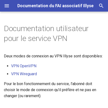
Documentation du FAI associatif Illyse
I
n
Documentation utilisateur
FTTH OHB
Note importante sur la
Documentation utilisateur
i
pour le service VPN
sécurité
pour le service xDSL Illyse
t
FTTH dans la Loire
i
Deux modes de connexion au VPN Illyse sont disponibles:
a
VPN OpenVPN
l
VPN Wireguard
i
Pour le bon fonctionnement du service, l'abonné doit
s
choisir le mode de connexion qu'il préfère et ne pas en
a
changer (ou rarement).
t