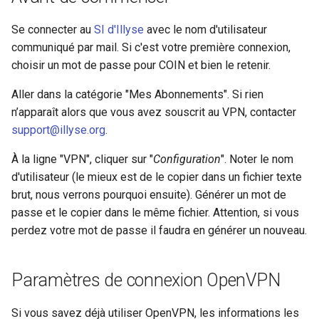
i
Windows
Se connecter au
SI d'Illyse
avec le nom d'utilisateur
o
communiqué par mail. Si c'est votre première connexion,
n
choisir un mot de passe pour COIN et bien le retenir.
d
Aller dans la catégorie "Mes Abonnements". Si rien
n’apparaît alors que vous avez souscrit au VPN, contacter
e
support@illyse.org
.
l
À la ligne "VPN", cliquer sur "
Configuration
". Noter le nom
a
d'utilisateur (le mieux est de le copier dans un fichier texte
r
brut, nous verrons pourquoi ensuite). Générer un mot de
passe et le copier dans le même fichier. Attention, si vous
e
perdez votre mot de passe il faudra en générer un nouveau.
c
h
Paramètres de connexion OpenVPN
e
Si vous savez déjà utiliser OpenVPN, les informations les
r