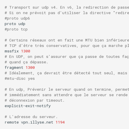
# Transport sur udp v4. En v6, la redirection de pass
# Si on ne prévoit pas d'utiliser la directive "redir
#proto udp6
proto
#proto tcp
# Certains réseaux ont en fait une MTU bien inférieur
# TCP d'être très conservatives, pour que ça marche p
mssfix
1300
# En UDP, on peut s'assurer que ça passe de toutes fa
# quand ça dépasse.
fragment
1300
# Idéalement, ça devrait être détecté tout seul, mais
#mtu-disc yes
# En udp, Prévenir le serveur quand on termine, perme
# immédiatement sans attendre que le serveur se rende
# déconnexion par timeout.
explicit-exit-notify

# L'adresse du serveur.
remote
vpn.illyse.net
1194