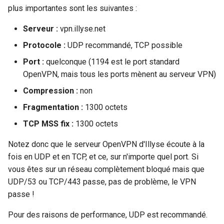
plus importantes sont les suivantes :
c
Serveur :
vpn.illyse.net
h
Protocole :
UDP recommandé, TCP possible
e
Port :
quelconque (1194 est le port standard
OpenVPN, mais tous les ports mènent au serveur VPN)
Compression :
non
Fragmentation :
1300 octets
TCP MSS fix :
1300 octets
Notez donc que le serveur OpenVPN d'Illyse écoute à la
fois en UDP et en TCP, et ce, sur n'importe quel port. Si
vous êtes sur un réseau complètement bloqué mais que
UDP/53 ou TCP/443 passe, pas de problème, le VPN
passe !
Pour des raisons de performance, UDP est recommandé.