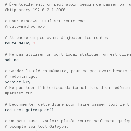
# Éventuellement, on peut avoir besoin de passer par 
#http-proxy 192.0.2.1 8080
# Pour windows: utiliser route.exe.
#route-method exe
# Attendre un peu avant d'ajouter les routes.
route-delay
2
# Ne pas utiliser un port local statique, on est clien
nobind

# Garder la clé en mémoire, pour ne pas avoir besoin 
# redémarrage.
# Ne pas tuer l'interface du tunnel lors d'un redémar
#persist-tun
# Décommenter cette ligne pour faire passer tout le t
redirect-gateway
def1

# On peut aussi vouloir plutôt router seulement quelq
# exemple ici tout Gitoyen: