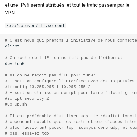
et une IPv6 seront attribués, et tout le trafic passera par le
VPN.
/etc/openvpn/illyse.conf
# C'est nous qui prenons l'initiative de nous connecte
client

# On route de l'IP, on ne fait pas de l'ethernet.
dev
tun0

# si on ne reçoit pas d'IP pour tun0:
# - soit on configure l'interface avec des ip privées 
#ifconfig 10.255.255.1 10.255.255.2
# - soit on utilise un script pour faire "ifconfig tu
#script-security 2
#up up.sh
# Il est préférable d'utiliser udp, le résultat fonct
# cependant notable que les restrictions d'accès Inter
# plus facilement passer tcp. Essayez donc udp, et se
# pas, essayez tcp.