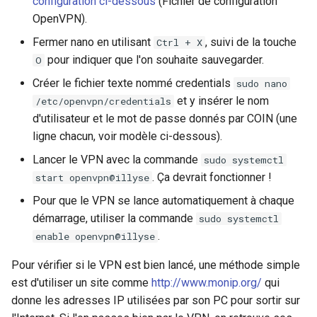
configuration ci-dessous
(Fichier de configuration
OpenVPN).
Fermer nano en utilisant
, suivi de la touche
Ctrl + X
pour indiquer que l'on souhaite sauvegarder.
O
Créer le fichier texte nommé credentials
sudo nano
et y insérer le nom
/etc/openvpn/credentials
d'utilisateur et le mot de passe donnés par COIN (une
ligne chacun, voir modèle ci-dessous).
Lancer le VPN avec la commande
sudo systemctl
. Ça devrait fonctionner !
start openvpn@illyse
Pour que le VPN se lance automatiquement à chaque
démarrage, utiliser la commande
sudo systemctl
.
enable openvpn@illyse
Pour vérifier si le VPN est bien lancé, une méthode simple
est d'utiliser un site comme
http://www.monip.org/
qui
donne les adresses IP utilisées par son PC pour sortir sur