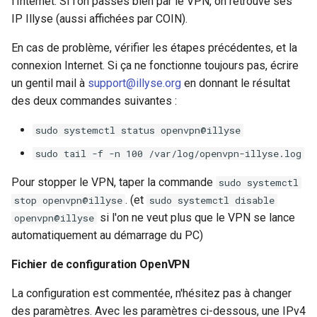
l'Internet. Si l'on passes bien par le VPN, on retrouve ses
IP Illyse (aussi affichées par COIN).
En cas de problème, vérifier les étapes précédentes, et la
connexion Internet. Si ça ne fonctionne toujours pas, écrire
un gentil mail à
support@illyse.org
en donnant le résultat
des deux commandes suivantes :
sudo systemctl status openvpn@illyse
sudo tail -f -n 100 /var/log/openvpn-illyse.log
Pour stopper le VPN, taper la commande
sudo systemctl
. (et
stop openvpn@illyse
sudo systemctl disable
si l'on ne veut plus que le VPN se lance
openvpn@illyse
automatiquement au démarrage du PC)
Fichier de configuration OpenVPN
La configuration est commentée, n'hésitez pas à changer
des paramètres. Avec les paramètres ci-dessous, une IPv4