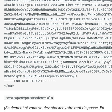
XkCGkGkz4YigLO8EUS6ioYGhpIGeMIGbMQswCQYDVQQGEwJGUjEM
UkhBMQ0wCwYDVQQHDARMeW9uMQ8wDQYDVQQKDAZJTExZU0UxEDAOB
ZW52cG4xGjAYBgNVBAMMEWlsbHlzZS1vcGVudnBuLWNhMQ8wDQYDV
U0UxHzAdBgkqhkiG9w0BCQEWEGFidXNlQGlsbHlzZS5vcmeCFAEMb
3Ue4KqzNb6C0MAwGA1UdEwQFMAMBAf8wDQYJKoZIhvcNAQELBQADg
Td3dnkI55iJ2xyF6+b0DzCMvNgiebZIBfBPO90ZxDrAg0121DEGyLO
ocuB7aS4OyGd17gi05oJuQtXwFY342JegU2tLrJPVP7aUjL1WVwTX4
OHpml65MPb7Ndn5hVzoPQuEQteEJgBJUh/bKFkeAlH4bsMZxm8qU+y
BaJciHxFISxgUieyX2ER7RVKZvWyyVSyfuAo/OzZ+qFXbkus6iwjtg
GAs29PsxegpVPuG2tJXSs+xMXFqyup2H1LF5VS9N5qluHCwMcUNREs
kdyiiRLIn4kmX/7+VgIjcqhP7ZIhY2gIEbj768HCl0QCGN97mO3p7
MVIBSY72c6GxKYzji49pIuJ8o13/MzUNZN7Dt6kJSTmIwtxSSmpjz
hkHtYhh7bDEPSd8DX2XTtDNNloKLjS0MMuPu+cZeEk+aGiC1EyCyl
ODOp5rCOtqJtXMtgMvwjXJQezkQ46KiiJVZTKgKoF2eJGjqCGEnbf
uBmnNGY6c4vUfv96XFVGI5o0vRkBMhlzaLcAng6Tzet6GBtc7v5s6
Rrb85iqtO/GHnXEW0241zmg9e3hHVraMd5/U

-----END
CERTIFICATE-----

/etc/openvpn/credentials
(Seulement si vous voulez stocker votre mot de passe. En