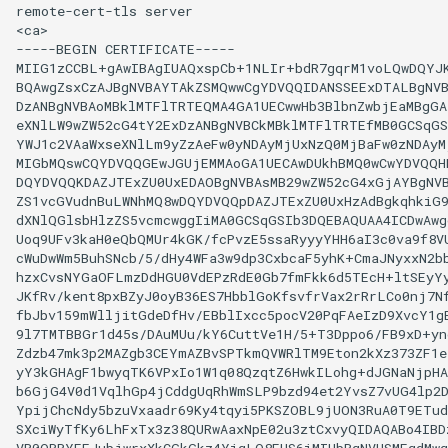
remote-cert-tls
server

<ca>

-----BEGIN
CERTIFICATE-----

MIIG1zCCBL+gAwIBAgIUAQxspCb+1NLIr+bdR7gqrM1voLQwDQYJK
BQAwgZsxCzAJBgNVBAYTAkZSMQwwCgYDVQQIDANSSEExDTALBgNVB
DzANBgNVBAoMBklMTFlTRTEQMA4GA1UECwwHb3BlbnZwbjEaMBgGA1
eXNlLW9wZW52cG4tY2ExDzANBgNVBCkMBklMTFlTRTEfMB0GCSqGS
YWJ1c2VAaWxseXNlLm9yZzAeFw0yNDAyMjUxNzQ0MjBaFw0zNDAyM
MIGbMQswCQYDVQQGEwJGUjEMMAoGA1UECAwDUkhBMQ0wCwYDVQQHD
DQYDVQQKDAZJTExZU0UxEDAOBgNVBAsMB29wZW52cG4xGjAYBgNVB
ZS1vcGVudnBuLWNhMQ8wDQYDVQQpDAZJTExZU0UxHzAdBgkqhkiG9
dXNlQGlsbHlzZS5vcmcwggIiMA0GCSqGSIb3DQEBAQUAA4ICDwAwgg
Uoq9UFv3kaH0eQbQMUr4kGK/fcPvzE5ssaRyyyYHH6aI3c0va9f8V
cWuDwWm5BuhSNcb/5/dHy4WFa3w9dp3CxbcaF5yhK+CmaJNyxxN2bb
hzxCvsNYGaOFLmzDdHGU0VdEPzRdE0Gb7fmFkk6d5TEcH+ltSEyYy
JKfRv/kent8pxBZyJ0oyB36ES7HbblGoKfsvfrVax2rRrLCo0nj7Nf
fbJbv159mWlljitGdeDfHv/EBblIxcc5pocV20PqFAeIzD9XvcY1gE
9l7TMTBBGr1d45s/DAuMUu/kY6CuttVe1H/5+T3Dppo6/FB9xD+yng
Zdzb47mk3p2MAZgb3CEYmAZBvSPTkmQVWRlTM9Eton2kXz373ZF1e
yY3kGHAgF1bwyqTK6VPxIo1W1q08QzqtZ6HwkILohg+dJGNaNjpHA
b6GjG4V0d1VqlhGp4jCddgUqRhWmSLP9bzd94et2YvsZ7vUG4lp2D
YpijChcNdy5bzuVxaadr69Ky4tqyi5PKSZOBL9jUON3RuA0T9ETud
SXciWyTfKy6LhFxTx3z38QURwAaxNpE02u3ztCxvyQIDAQABo4IBD
VR0OBBYEFJubjwrxXkCGkGkz4YigLO8EUS6iMIHbBgNVHSMEgdMwg