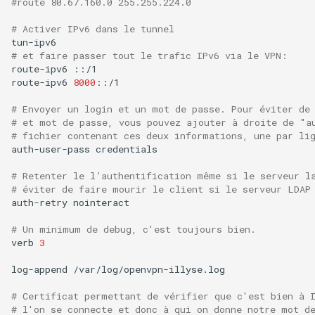
#route 80.67.160.0 255.255.224.0
# Activer IPv6 dans le tunnel
# et faire passer tout le trafic IPv6 via le VPN:
route-ipv6
::/1

route-ipv6
8000
::/1

# Envoyer un login et un mot de passe. Pour éviter de
# et mot de passe, vous pouvez ajouter à droite de "a
# fichier contenant ces deux informations, une par li
auth-user-pass
credentials

# Retenter le l’authentification même si le serveur l
# éviter de faire mourir le client si le serveur LDAP
auth-retry
nointeract

# Un minimum de debug, c'est toujours bien.
verb
3
log-append
/var/log/openvpn-illyse.log

# Certificat permettant de vérifier que c'est bien à 
# l'on se connecte et donc à qui on donne notre mot d