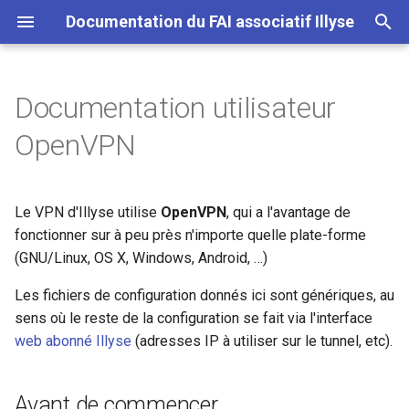
Documentation du FAI associatif Illyse
I
n
Documentation utilisateur
FTTH OHB
Avant de commencer
Documentation utilisateur
i
OpenVPN
pour le service xDSL Illyse
t
FTTH dans la Loire
Paramètres de connexion
OpenVPN
i
Le VPN d'Illyse utilise
OpenVPN
, qui a l'avantage de
a
Exemples de configuration.
fonctionner sur à peu près n'importe quelle plate-forme
(GNU/Linux, OS X, Windows, Android, …)
l
GNU/Linux (Debian Buster)
i
Les fichiers de configuration donnés ici sont génériques, au
sens où le reste de la configuration se fait via l'interface
s
Pour les débutants
web abonné Illyse
(adresses IP à utiliser sur le tunnel, etc).
a
Fichier de configuration
t
OpenVPN
Avant de commencer