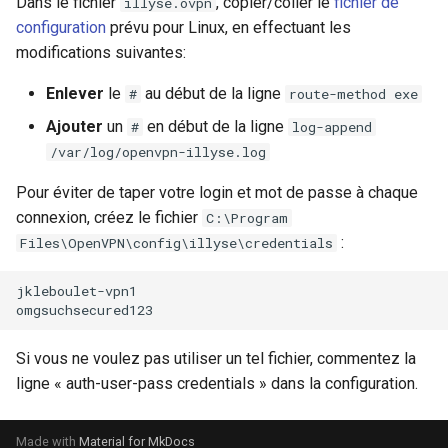
Dans le fichier
, copier/coller le
fichier de
illyse.ovpn
configuration
prévu pour Linux, en effectuant les
modifications suivantes:
Enlever
le
au début de la ligne
#
route-method exe
Ajouter
un
en début de la ligne
#
log-append
/var/log/openvpn-illyse.log
Pour éviter de taper votre login et mot de passe à chaque
connexion, créez le fichier
C:\Program
:
Files\OpenVPN\config\illyse\credentials
jkleboulet-vpn1

Si vous ne voulez pas utiliser un tel fichier, commentez la
ligne « auth-user-pass credentials » dans la configuration.
Made with
Material for MkDocs